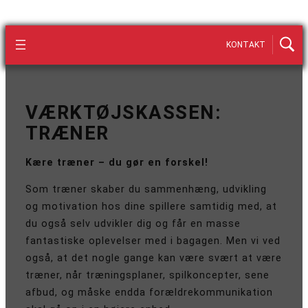
KONTAKT
VÆRKTØJSKASSEN:
TRÆNER
Kære træner – du gør en forskel!
Som træner skaber du sammenhæng, udvikling
og motivation hos dine spillere samtidig med, at
du også selv udvikler dig og får en masse
fantastiske oplevelser med i bagagen. Men vi ved
også, at det nogle gange kan være svært at være
træner, når træningsplaner, spilkoncepter, sene
afbud, og måske endda forældrekommunikation