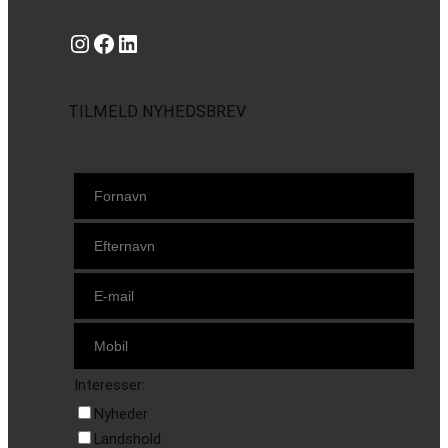
Instagram
https://www.facebook.com/danishbeachvolleytour
LinkedIn
TILMELD NYHEDSBREV
Interesser:
Nyheder
Landshold