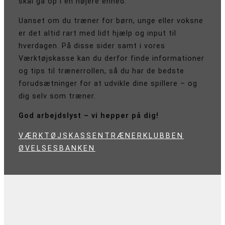
skal gå op i en højere enhed.
Uanset om du træner for børn, unge eller voksne
er det altid rart med lidt hjælp og input til
hverdagen. På disse sider samt i vores
Værktøjskasse kan du derfor finde informationer
og tips til trænerrollen, så du har de bedste
forudsætninger for at udvikle dine spillere – og
dig selv som træner.
God arbejdslyst – vi hepper på dig!
VÆRKTØJSKASSEN
TRÆNERKLUBBEN
ØVELSESBANKEN