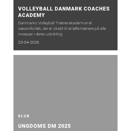
VOLLEYBALL DANMARK COACHES
ACADEMY
Danmarks Volleyball Trænerakademi er et
sæsonforløb, der er skabt til at løfte trænere på alle
niveauer i deres udvikling.
23-04-2026
KLUB
UNGDOMS DM 2025