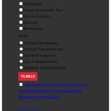
Volleyligaen
Danish Beachvolley Tour
Kids og Ungdom
Dommer
Alle Nyheder
Kreds:
Volleyball Nordjylland
Midtjysk Volleyball Kreds
Volleyball Sydjylland
Fyns Volleyball Kreds
Sjællands Volleyball Kreds
Jeg vil gerne modtage nyhedsbreve fra
Danish Beachvolley Tour og accepterer
vilkårene for nyhedsbreve
Privatlivspolitik