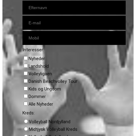
Interesser:
Nyheder
Landshold
Volleyligaen
Danish Beachvolley Tour
Kids og Ungdom
Dommer
Alle Nyheder
Kreds:
Volleyball Nordjylland
Midtjysk Volleyball Kreds