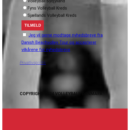
Volleyball Sydjylland
Fyns Volleyball Kreds
Sjællands Volleyball Kreds
Jeg vil gerne modtage nyhedsbreve fra
Danish Beachvolley Tour og accepterer
vilkårene for nyhedsbreve
Privatlivspolitik
COPYRIGHT 2024 VOLLEYBALL DANMARK