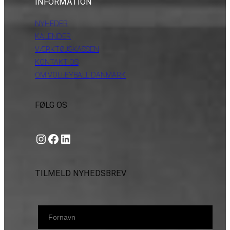
INFORMATION
NYHEDER
KALENDER
VÆRKTØJSKASSEN
KONTAKT OS
OM VOLLEYBALL DANMARK
FØLG OS
Instagram
https://www.facebook.com/danishbeachvolleytour
LinkedIn
TILMELD NYHEDSBREV