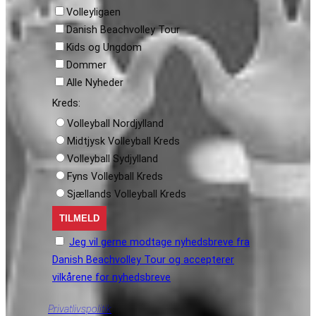
Volleyligaen
Danish Beachvolley Tour
Kids og Ungdom
Dommer
Alle Nyheder
Kreds:
Volleyball Nordjylland
Midtjysk Volleyball Kreds
Volleyball Sydjylland
Fyns Volleyball Kreds
Sjællands Volleyball Kreds
Jeg vil gerne modtage nyhedsbreve fra
Danish Beachvolley Tour og accepterer
vilkårene for nyhedsbreve
Privatlivspolitik