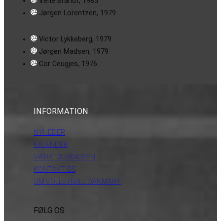
Irene Brandt, 1985
Jørgen Lorentzen, 1979
Victor Lykkeberg, 1979
Jørgen Madsen, 1979
Cor Ceugjes, 1976
INFORMATION
NYHEDER
KALENDER
VÆRKTØJSKASSEN
KONTAKT OS
OM VOLLEYBALL DANMARK
FØLG OS