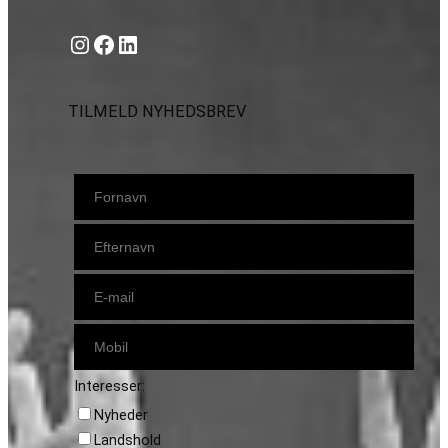
Instagram
https://www.facebook.com/danishbeachvolleytour
LinkedIn
TILMELD NYHEDSBREV
Interesser:
Nyheder
Landshold