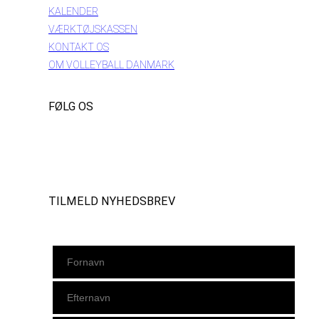
KALENDER
VÆRKTØJSKASSEN
KONTAKT OS
OM VOLLEYBALL DANMARK
FØLG OS
Instagram
https://www.facebook.com/danishbeachvolleytour
LinkedIn
TILMELD NYHEDSBREV