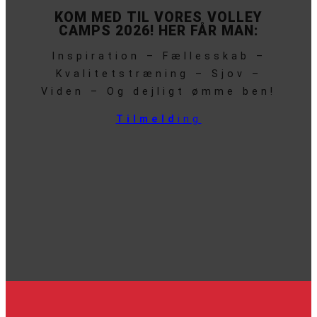
KOM MED TIL VORES VOLLEY
CAMPS 2026! HER FÅR MAN:
Inspiration – Fællesskab –
Kvalitetstræning – Sjov –
Viden – Og dejligt ømme ben!
Tilmeld
ing