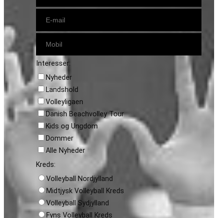
Interesser:
Nyheder
Landshold
Volleyligaen
Danish Beachvolley Tour
Kids og Ungdom
Dommer
Alle Nyheder
Kreds:
Volleyball Nordjylland
Midtjysk Volleyball Kreds
Volleyball Sydjylland
Fyns Volleyball Kreds