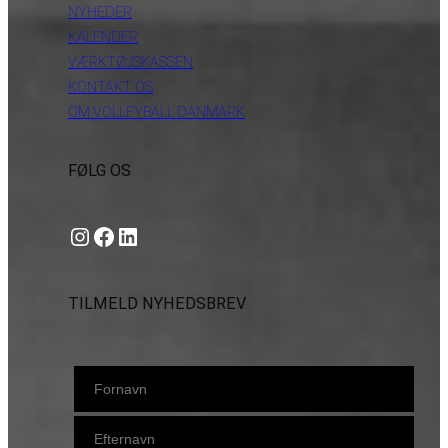
NYHEDER
KALENDER
VÆRKTØJSKASSEN
KONTAKT OS
OM VOLLEYBALL DANMARK
FØLG OS
Instagram
https://www.facebook.com/danishbeachvolleytour
LinkedIn
TILMELD NYHEDSBREV