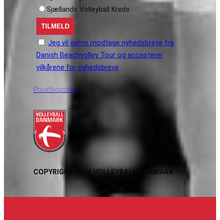
Sjællands Volleyball Kreds
Jeg vil gerne modtage nyhedsbreve fra
Danish Beachvolley Tour og accepterer
vilkårene for nyhedsbreve
Privatlivspolitik
COPYRIGHT 2024 VOLLEYBALL DANMARK