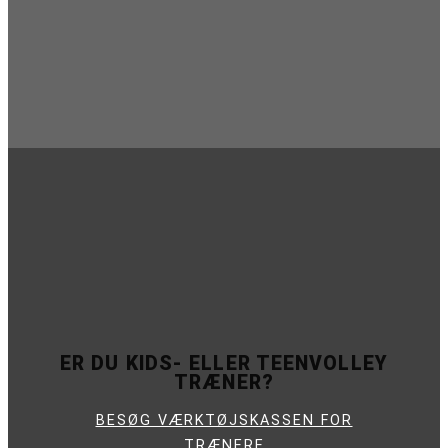
ER DU KIDS- ELLER TEENVOLLEY
TRÆNER?
BESØG VÆRKTØJSKASSEN FOR
TRÆNERE