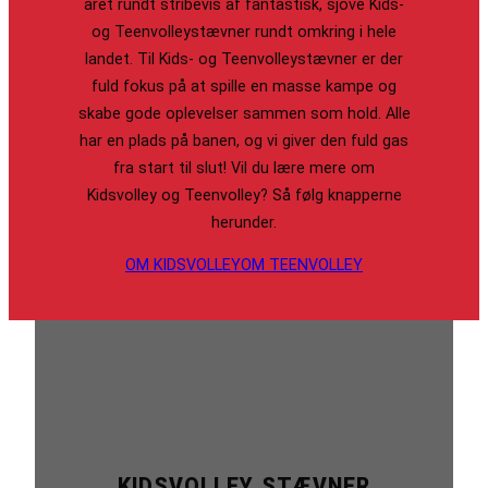
året rundt stribevis af fantastisk, sjove Kids-
og Teenvolleystævner rundt omkring i hele
landet. Til Kids- og Teenvolleystævner er der
fuld fokus på at spille en masse kampe og
skabe gode oplevelser sammen som hold. Alle
har en plads på banen, og vi giver den fuld gas
fra start til slut! Vil du lære mere om
Kidsvolley og Teenvolley? Så følg knapperne
herunder.
OM KIDSVOLLEY
OM TEENVOLLEY
KIDSVOLLEY STÆVNER