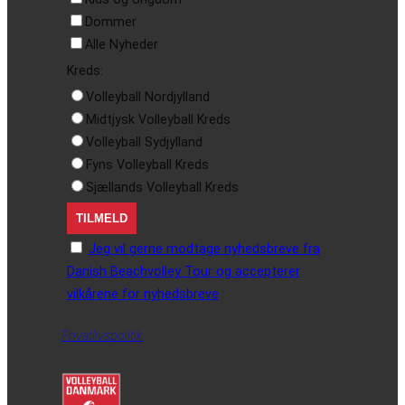
Dommer
Alle Nyheder
Kreds:
Volleyball Nordjylland
Midtjysk Volleyball Kreds
Volleyball Sydjylland
Fyns Volleyball Kreds
Sjællands Volleyball Kreds
Jeg vil gerne modtage nyhedsbreve fra
Danish Beachvolley Tour og accepterer
vilkårene for nyhedsbreve
Privatlivspolitik