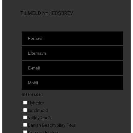
TILMELD NYHEDSBREV
Interesser:
Nyheder
Landshold
Volleyligaen
Danish Beachvolley Tour
Kids og Ungdom