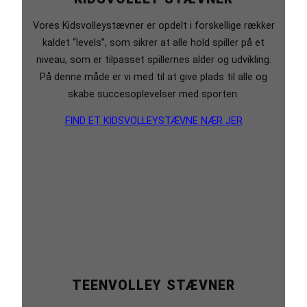
Vores Kidsvolleystævner er opdelt i forskellige rækker
kaldet “levels”, som sikrer at alle hold spiller på et
niveau, som er tilpasset spillernes alder og udvikling.
På denne måde er vi med til at give plads til alle og
skabe succesoplevelser med sporten.
FIND ET KIDSVOLLEYSTÆVNE NÆR JER
TEENVOLLEY STÆVNER