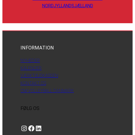
NORDJYLLAND
SJÆLLAND
INFORMATION
NYHEDER
KALENDER
VÆRKTØJSKASSEN
KONTAKT OS
OM VOLLEYBALL DANMARK
FØLG OS
Instagram
https://www.facebook.com/danishbeachvolleytour
LinkedIn