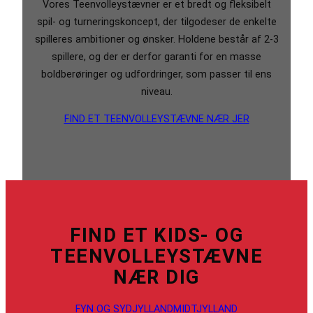
Vores Teenvolleystævner er et bredt og fleksibelt
spil- og turneringskoncept, der tilgodeser de enkelte
spilleres ambitioner og ønsker. Holdene består af 2-3
spillere, og der er derfor garanti for en masse
boldberøringer og udfordringer, som passer til ens
niveau.
FIND ET TEENVOLLEYSTÆVNE NÆR JER
FIND ET KIDS- OG
TEENVOLLEYSTÆVNE
NÆR DIG
FYN OG SYDJYLLAND
MIDTJYLLAND