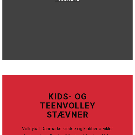
KIDS- OG
TEENVOLLEY
STÆVNER
Volleyball Danmarks kredse og klubber afvikler