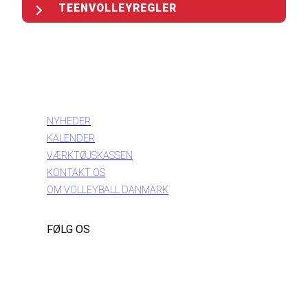
TEENVOLLEYREGLER
INFORMATION
NYHEDER
KALENDER
VÆRKTØJSKASSEN
KONTAKT OS
OM VOLLEYBALL DANMARK
FØLG OS
Instagram
https://www.facebook.com/danishbeachvolleytour
LinkedIn