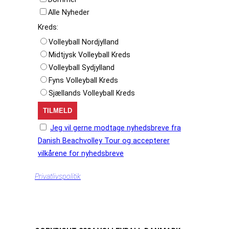
Alle Nyheder
Kreds:
Volleyball Nordjylland
Midtjysk Volleyball Kreds
Volleyball Sydjylland
Fyns Volleyball Kreds
Sjællands Volleyball Kreds
Jeg vil gerne modtage nyhedsbreve fra
Danish Beachvolley Tour og accepterer
vilkårene for nyhedsbreve
Privatlivspolitik