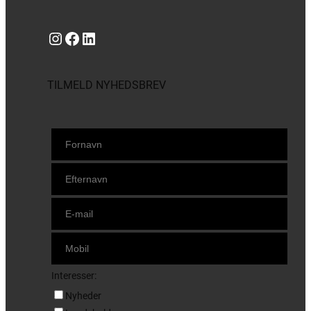
Instagram
https://www.facebook.com/danishbeachvolleytour
LinkedIn
TILMELD NYHEDSBREV
Interesser:
Nyheder