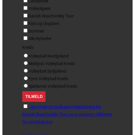
Landshold
Volleyligaen
Danish Beachvolley Tour
Kids og Ungdom
Dommer
Alle Nyheder
Kreds:
Volleyball Nordjylland
Midtjysk Volleyball Kreds
Volleyball Sydjylland
Fyns Volleyball Kreds
Sjællands Volleyball Kreds
Jeg vil gerne modtage nyhedsbreve fra
Danish Beachvolley Tour og accepterer vilkårene
for nyhedsbreve