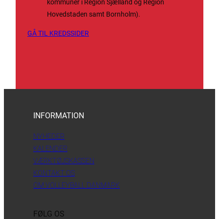
kommuner i Region Sjælland og Region
Hovedstaden samt Bornholm).
GÅ TIL KREDSSIDER
INFORMATION
NYHEDER
KALENDER
VÆRKTØJSKASSEN
KONTAKT OS
OM VOLLEYBALL DANMARK
FØLG OS