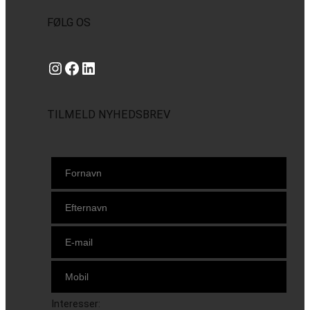
FØLG OS
Instagram
https://www.facebook.com/danishbeachvolleytour
LinkedIn
TILMELD NYHEDSBREV
Interesser: