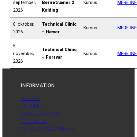
september,
Børnetræner 2
Kursus
MERE INF
2026
Kolding
8. oktober,
Technical Clinic
Kursus
MERE INF
2026
– Hæver
5.
Technical Clinic
november,
Kursus
MERE INF
– Forsvar
2026
INFORMATION
NYHEDER
KALENDER
VÆRKTØJSKASSEN
KONTAKT OS
OM VOLLEYBALL DANMARK