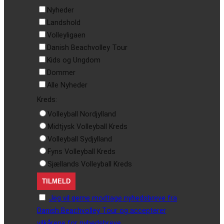
Nyheder
Landshold
Volleyligaen
Danish Beachvolley Tour
Kids og Ungdom
Dommer
Alle Nyheder
Kreds:
Volleyball Nordjylland
Midtjysk Volleyball Kreds
Volleyball Sydjylland
Fyns Volleyball Kreds
Sjællands Volleyball Kreds
Jeg vil gerne modtage nyhedsbreve fra
Danish Beachvolley Tour og accepterer
vilkårene for nyhedsbreve