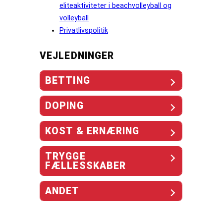
eliteaktiviteter i beachvolleyball og
volleyball
Privatlivspolitik
VEJLEDNINGER
BETTING
DOPING
KOST & ERNÆRING
TRYGGE
FÆLLESSKABER
ANDET