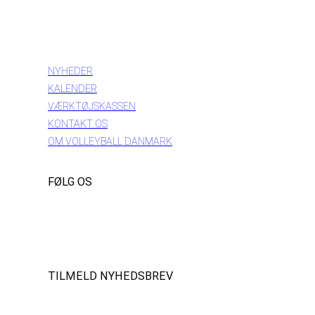
INFORMATION
NYHEDER
KALENDER
VÆRKTØJSKASSEN
KONTAKT OS
OM VOLLEYBALL DANMARK
FØLG OS
Instagram
https://www.facebook.com/danishbeachvolleytour
LinkedIn
TILMELD NYHEDSBREV