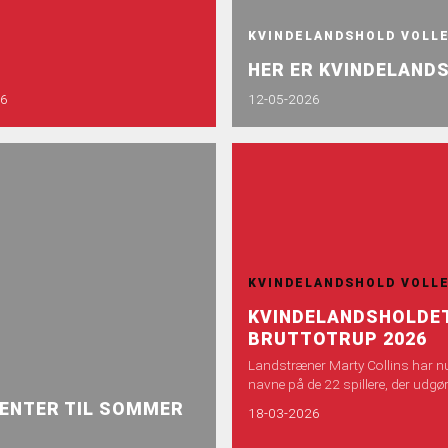
KVINDELANDSHOLD VOLL
HER ER KVINDELAND
26
12-05-2026
KVINDELANDSHOLD VOLL
KVINDELANDSHOLDE
BRUTTOTRUP 2026
Landstræner Marty Collins har n
navne på de 22 spillere, der udgø
bruttolandsholdstruppen for kvin
ENTER TIL SOMMER
18-03-2026
2026.