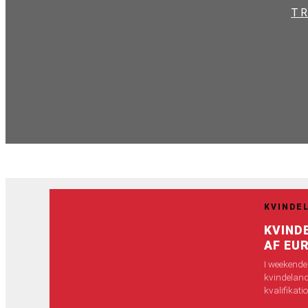
T
KVINDE
KVIND
AF EU
I weekende
kvindeland
kvalifikat