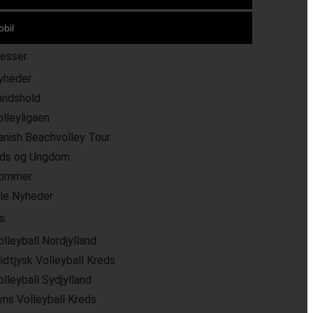
resser:
yheder
andshold
olleyligaen
anish Beachvolley Tour
ids og Ungdom
ommer
lle Nyheder
s:
olleyball Nordjylland
idtjysk Volleyball Kreds
olleyball Sydjylland
yns Volleyball Kreds