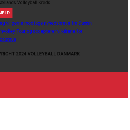
jællands Volleyball Kreds
eg vil gerne modtage nyhedsbreve fra Danish
hvolley Tour og accepterer vilkårene for
dsbreve
RIGHT 2024 VOLLEYBALL DANMARK