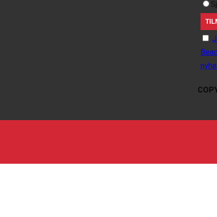
S
J
Beac
nyhe
COPY