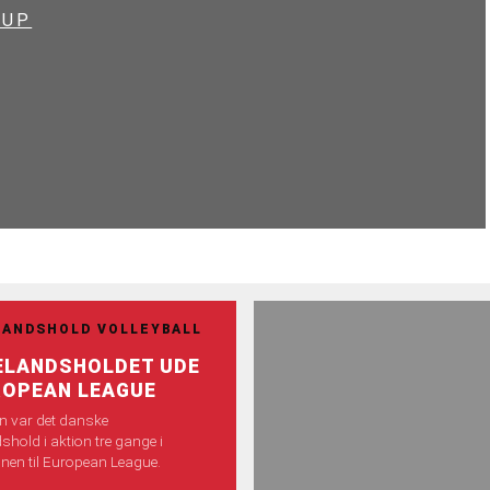
RUP
LANDSHOLD VOLLEYBALL
ELANDSHOLDET UDE
ROPEAN LEAGUE
n var det danske
shold i aktion tre gange i
ionen til European League.