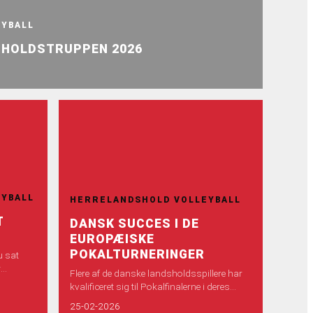
EYBALL
SHOLDSTRUPPEN 2026
EYBALL
HERRELANDSHOLD VOLLEYBALL
T
DANSK SUCCES I DE
EUROPÆISKE
POKALTURNERINGER
u sat
r
Flere af de danske landsholdsspillere har
derne i
kvalificeret sig til Pokalfinalerne i deres
pågældende klubber rundt omkring i
25-02-2026
Europa.