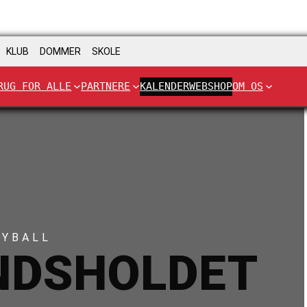
KLUB
DOMMER
SKOLE
RUG FOR ALLE
PARTNERE
KALENDER
WEBSHOP
OM OS
EYBALL
NDSHOLDET