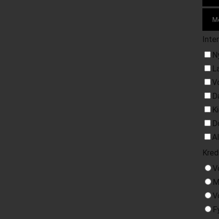
Inte
N
L
V
D
K
D
A
Kred
V
M
V
F