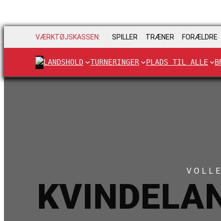
VÆRKTØJSKASSEN:
SPILLER
TRÆNER
FORÆLDRE
LANDSHOLD
TURNERINGER
PLADS TIL ALLE
B
VOLL
KVINDELA