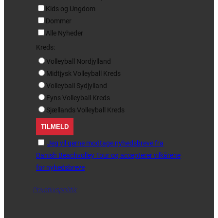
Kids og Ungdom
Dommer
Alle Nyheder
Kreds:
Volleyball Nordjylland
Midtjysk Volleyball Kreds
Volleyball Sydjylland
Fyns Volleyball Kreds
Sjællands Volleyball Kreds
Jeg vil gerne modtage nyhedsbreve fra
Danish Beachvolley Tour og accepterer vilkårene
for nyhedsbreve
Privatlivspolitik