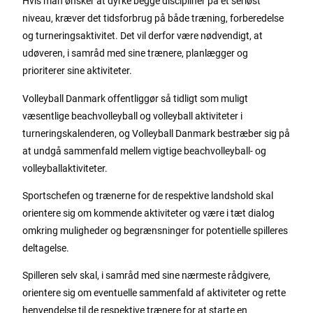
Hvis man ønsker at dyrke begge discipliner på et seriøst
niveau, kræver det tidsforbrug på både træning, forberedelse
og turneringsaktivitet. Det vil derfor være nødvendigt, at
udøveren, i samråd med sine trænere, planlægger og
prioriterer sine aktiviteter.
Volleyball Danmark offentliggør så tidligt som muligt
væsentlige beachvolleyball og volleyball aktiviteter i
turneringskalenderen
, og Volleyball Danmark bestræber sig på
at undgå sammenfald mellem vigtige beachvolleyball- og
volleyballaktiviteter.
Sportschefen og trænerne for de respektive landshold skal
orientere sig om kommende aktiviteter og være i tæt dialog
omkring muligheder og begrænsninger for potentielle spilleres
deltagelse.
Spilleren selv skal, i samråd med sine nærmeste rådgivere,
orientere sig om eventuelle sammenfald af aktiviteter og rette
henvendelse til de respektive trænere for at starte en