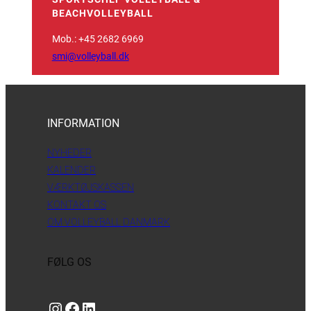
BEACHVOLLEYBALL
Mob.: +45 2682 6969
smi@volleyball.dk
INFORMATION
NYHEDER
KALENDER
VÆRKTØJSKASSEN
KONTAKT OS
OM VOLLEYBALL DANMARK
FØLG OS
Instagram
https://www.facebook.com/danishbeachvolleytour
LinkedIn