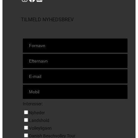
TILMELD NYHEDSBREV
Interesser:
Nyheder
Landshold
Volleyligaen
Danish Beachvolley Tour