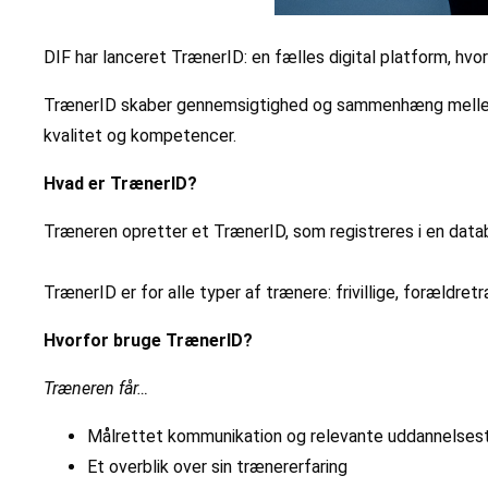
DIF har lanceret TrænerID: en fælles digital platform, hvo
TrænerID skaber gennemsigtighed og sammenhæng mellem tr
kvalitet og kompetencer.
Hvad er TrænerID?
Træneren opretter et TrænerID, som registreres i en data
TrænerID er for alle typer af trænere: frivillige, forældr
Hvorfor bruge TrænerID?
Træneren får…
Målrettet kommunikation og relevante uddannelsest
Et overblik over sin trænererfaring