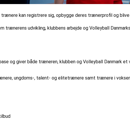
r trænere kan registrere sig, opbygge deres trænerprofil og bliv
ænerens udvikling, klubbens arbejde og Volleyball Danmarks t
base og giver både træneren, klubben og Volleyball Danmark et v
etrænere, ungdoms-, talent- og elitetrænere samt trænere i vokse
ilbud