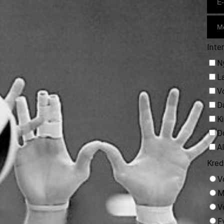
Inte
N
L
V
D
K
D
A
Kred
V
M
V
F