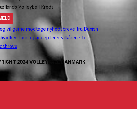
jællands Volleyball Kreds
eg vil gerne modtage nyhedsbreve fra Danish
hvolley Tour og accepterer vilkårene for
dsbreve
RIGHT 2024 VOLLEYBALL DANMARK