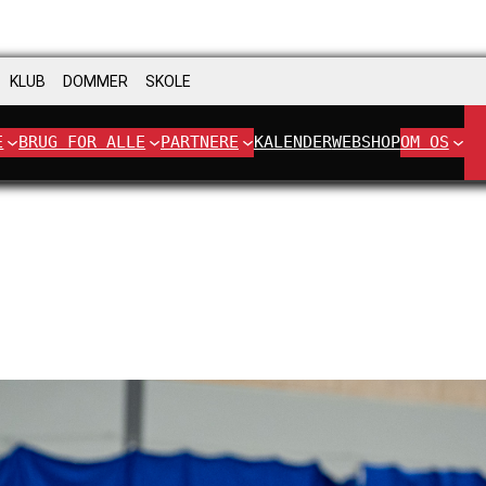
KLUB
DOMMER
SKOLE
E
BRUG FOR ALLE
PARTNERE
KALENDER
WEBSHOP
OM OS