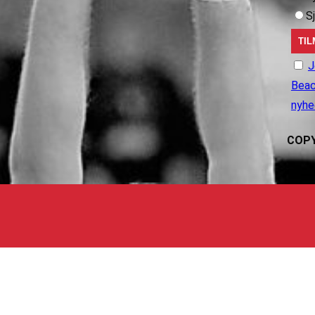
S
J
Beac
nyhe
COPY