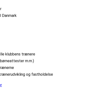
r
all Danmark
alle klubbens trænere
 børneattester m.m.)
trænerne
trænerudvikling og fastholdelse
er