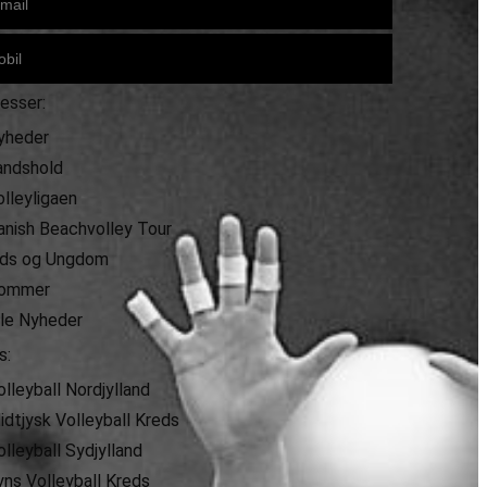
resser:
yheder
andshold
olleyligaen
anish Beachvolley Tour
ids og Ungdom
ommer
lle Nyheder
s:
olleyball Nordjylland
idtjysk Volleyball Kreds
olleyball Sydjylland
yns Volleyball Kreds