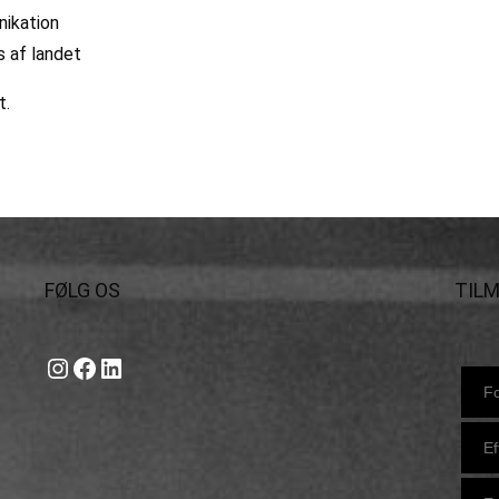
nikation
 af landet
t.
FØLG OS
TIL
Instagram
https://www.facebook.com/danishbeachvolleytour
LinkedIn