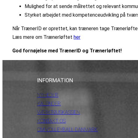
Mulighed for at sende målrettet og relevant kommu
Styrket arbejdet med kompetenceudvikling på tværs
Når TrænerID er oprettet, kan træneren tage Trænerløfte
Læs mere om Trænerløftet
her
God fornøjelse med TrænerID og Trænerløftet!
INFORMATION
NYHEDER
KALENDER
VÆRKTØJSKASSEN
KONTAKT OS
OM VOLLEYBALL DANMARK