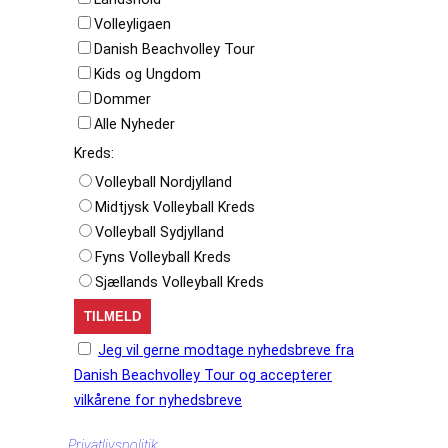
Volleyligaen
Danish Beachvolley Tour
Kids og Ungdom
Dommer
Alle Nyheder
Kreds:
Volleyball Nordjylland
Midtjysk Volleyball Kreds
Volleyball Sydjylland
Fyns Volleyball Kreds
Sjællands Volleyball Kreds
Jeg vil gerne modtage nyhedsbreve fra
Danish Beachvolley Tour og accepterer
vilkårene for nyhedsbreve
Privatlivspolitik