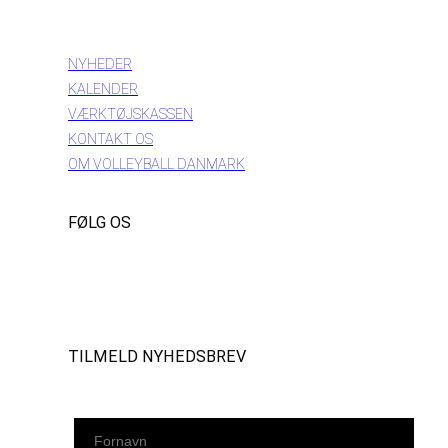
INFORMATION
NYHEDER
KALENDER
VÆRKTØJSKASSEN
KONTAKT OS
OM VOLLEYBALL DANMARK
FØLG OS
Instagram
https://www.facebook.com/danishbeachvolleytour
LinkedIn
TILMELD NYHEDSBREV