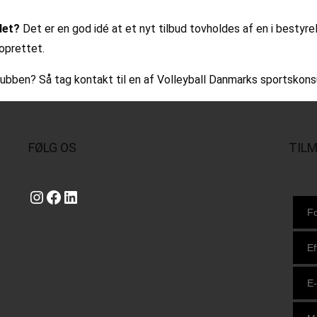
det?
Det er en god idé at et nyt tilbud tovholdes af en i bestyr
 oprettet.
 i klubben? Så tag kontakt til en af Volleyball Danmarks sportskon
FØLG OS
TIL
Instagram
https://www.facebook.com/danishbeachvolleytour
LinkedIn