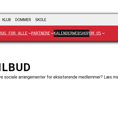
KLUB
DOMMER
SKOLE
RUG FOR ALLE
PARTNERE
KALENDER
WEBSHOP
OM OS
ILBUD
 lave sociale arrangementer for eksisterende medlemmer? Læs mere