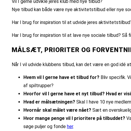
Vil I gerne udvikle jeres klub med nye tilbud?
Nye tilbud kan både være nye aktivitetstilbud eller nye soc
Har I brug for inspiration til at udvide jeres aktivitetst
Har I brug for inspiration til at lave nye sociale tilbud? Så 
MÅLSÆT, PRIORITER OG FORVENTN
Når I vil udvide klubbens tilbud, kan det være en god idé 
Hvem vil I gerne have et tilbud for?
Bliv specifik. 
af spiltrupper?
Hvorfor vil I gerne have et nyt tilbud? Hvad er vi
Hvad er målsætningen?
Skal I have 10 nye medlemme
Hvornår skal målet være nået?
Sæt en overskuelig 
Hvor mange penge vil I prioritere på tilbuddet?
Væ
søge puljer og fonde
her
.