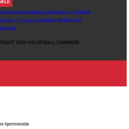
eg vil gerne modtage nyhedsbreve fra Danish
hvolley Tour og accepterer vilkårene for
dsbreve
RIGHT 2024 VOLLEYBALL DANMARK
res hjemmeside.