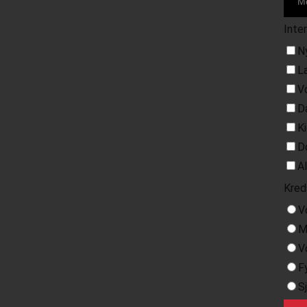
Inte
N
L
V
D
K
D
A
Kred
V
M
V
F
S