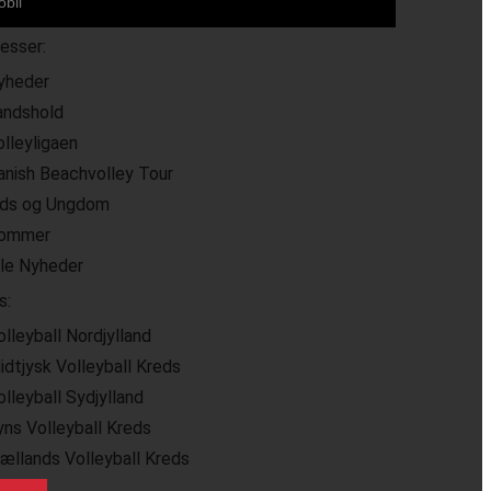
resser:
yheder
andshold
olleyligaen
anish Beachvolley Tour
ids og Ungdom
ommer
lle Nyheder
s:
olleyball Nordjylland
idtjysk Volleyball Kreds
olleyball Sydjylland
yns Volleyball Kreds
jællands Volleyball Kreds