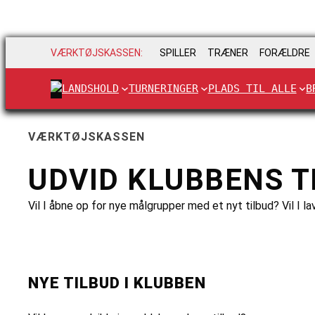
VÆRKTØJSKASSEN:
SPILLER
TRÆNER
FORÆLDRE
LANDSHOLD
TURNERINGER
PLADS TIL ALLE
B
VÆRKTØJSKASSEN
UDVID KLUBBENS T
Vil I åbne op for nye målgrupper med et nyt tilbud? Vil I
NYE TILBUD I KLUBBEN