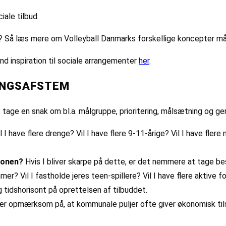
iale tilbud.
ilbud? Så læs mere om Volleyball Danmarks forskellige koncepter m
find inspiration til sociale arrangementer
her
.
INGSAFSTEM
at tage en snak om bl.a. målgruppe, prioritering, målsætning og g
Vil I have flere drenge? Vil I have flere 9-11-årige? Vil I have f
sionen?
Hvis I bliver skarpe på dette, er det nemmere at tage bes
r? Vil I fastholde jeres teen-spillere? Vil I have flere aktive f
tidshorisont på oprettelsen af tilbuddet.
r opmærksom på, at kommunale puljer ofte giver økonomisk tilsk