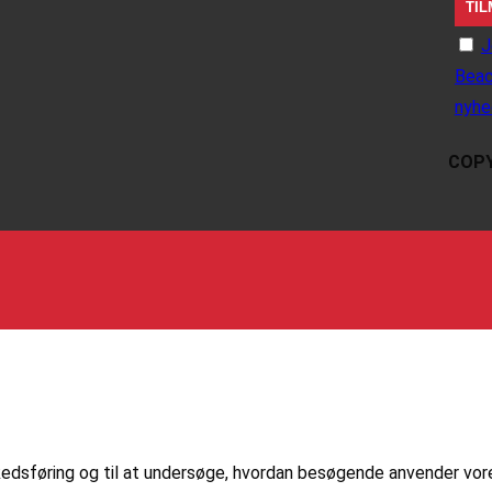
J
Beac
nyhe
COPY
markedsføring og til at undersøge, hvordan besøgende anvender vo