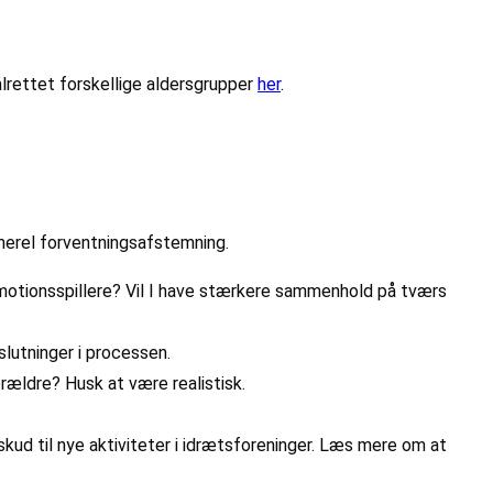
ålrettet forskellige aldersgrupper
her
.
enerel forventningsafstemning.
lere motionsspillere? Vil I have stærkere sammenhold på tværs
lutninger i processen.
orældre? Husk at være realistisk.
ud til nye aktiviteter i idrætsforeninger. Læs mere om at