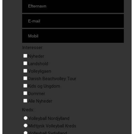
Interesser:
Nyheder
Landshold
Volleyligaen
Danish Beachvolley Tour
Kids og Ungdom
Dommer
Alle Nyheder
Kreds:
Volleyball Nordjylland
Midtjysk Volleyball Kreds
Volleyball Sydjylland