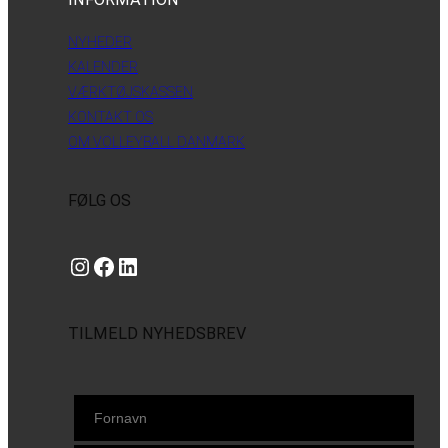
NYHEDER
KALENDER
VÆRKTØJSKASSEN
KONTAKT OS
OM VOLLEYBALL DANMARK
FØLG OS
Instagram
https://www.facebook.com/danishbeachvolleytour
LinkedIn
TILMELD NYHEDSBREV