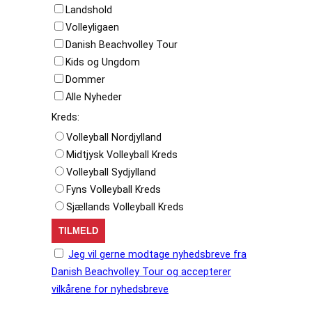
Landshold
Volleyligaen
Danish Beachvolley Tour
Kids og Ungdom
Dommer
Alle Nyheder
Kreds:
Volleyball Nordjylland
Midtjysk Volleyball Kreds
Volleyball Sydjylland
Fyns Volleyball Kreds
Sjællands Volleyball Kreds
Jeg vil gerne modtage nyhedsbreve fra
Danish Beachvolley Tour og accepterer
vilkårene for nyhedsbreve