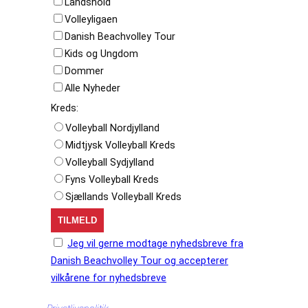
Landshold
Volleyligaen
Danish Beachvolley Tour
Kids og Ungdom
Dommer
Alle Nyheder
Kreds:
Volleyball Nordjylland
Midtjysk Volleyball Kreds
Volleyball Sydjylland
Fyns Volleyball Kreds
Sjællands Volleyball Kreds
Jeg vil gerne modtage nyhedsbreve fra
Danish Beachvolley Tour og accepterer
vilkårene for nyhedsbreve