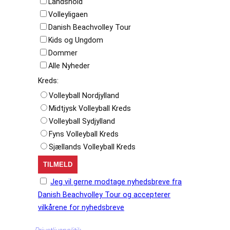
Landshold
Volleyligaen
Danish Beachvolley Tour
Kids og Ungdom
Dommer
Alle Nyheder
Kreds:
Volleyball Nordjylland
Midtjysk Volleyball Kreds
Volleyball Sydjylland
Fyns Volleyball Kreds
Sjællands Volleyball Kreds
Jeg vil gerne modtage nyhedsbreve fra
Danish Beachvolley Tour og accepterer
vilkårene for nyhedsbreve