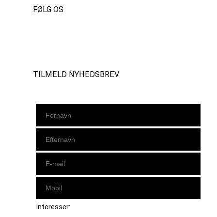
FØLG OS
Instagram
https://www.facebook.com/danishbeachvolleytour
LinkedIn
TILMELD NYHEDSBREV
Interesser: