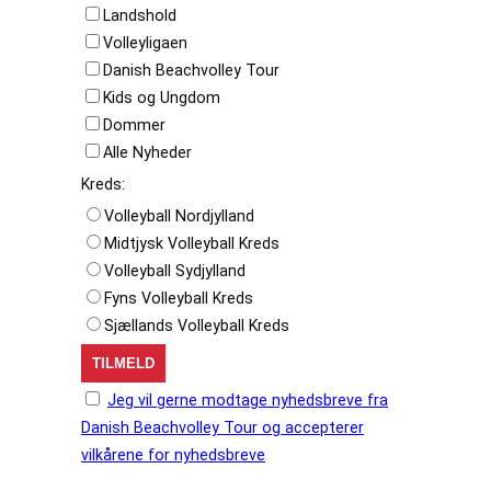
Landshold
Volleyligaen
Danish Beachvolley Tour
Kids og Ungdom
Dommer
Alle Nyheder
Kreds:
Volleyball Nordjylland
Midtjysk Volleyball Kreds
Volleyball Sydjylland
Fyns Volleyball Kreds
Sjællands Volleyball Kreds
Jeg vil gerne modtage nyhedsbreve fra
Danish Beachvolley Tour og accepterer
vilkårene for nyhedsbreve