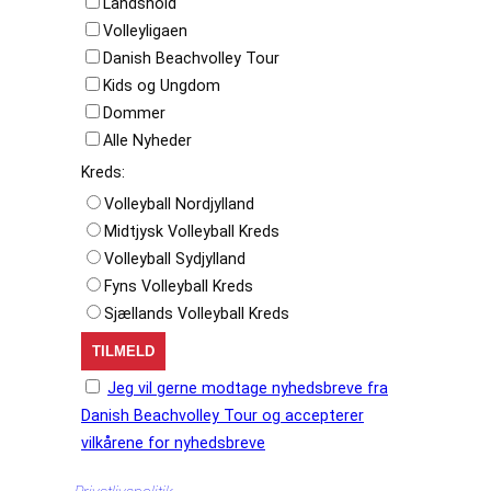
Landshold
Volleyligaen
Danish Beachvolley Tour
Kids og Ungdom
Dommer
Alle Nyheder
Kreds:
Volleyball Nordjylland
Midtjysk Volleyball Kreds
Volleyball Sydjylland
Fyns Volleyball Kreds
Sjællands Volleyball Kreds
Jeg vil gerne modtage nyhedsbreve fra
Danish Beachvolley Tour og accepterer
vilkårene for nyhedsbreve