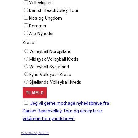
Volleyligaen
Danish Beachvolley Tour
Kids og Ungdom
Dommer
Alle Nyheder
Kreds:
Volleyball Nordjylland
Midtjysk Volleyball Kreds
Volleyball Sydjylland
Fyns Volleyball Kreds
Sjællands Volleyball Kreds
Jeg vil gerne modtage nyhedsbreve fra
Danish Beachvolley Tour og accepterer
vilkårene for nyhedsbreve
Privatlivspolitik