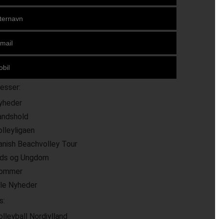
resser:
yheder
andshold
olleyligaen
anish Beachvolley Tour
ids og Ungdom
ommer
lle Nyheder
s:
olleyball Nordjylland