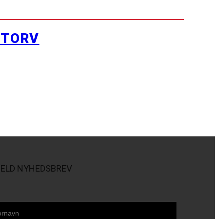
YTORV
MELD NYHEDSBREV