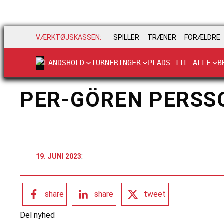
VÆRKTØJSKASSEN:
SPILLER
TRÆNER
FORÆLDRE
LANDSHOLD
TURNERINGER
PLADS TIL ALLE
B
PER-GÖREN PERSS
:
19. JUNI 2023
share
share
tweet
Del nyhed