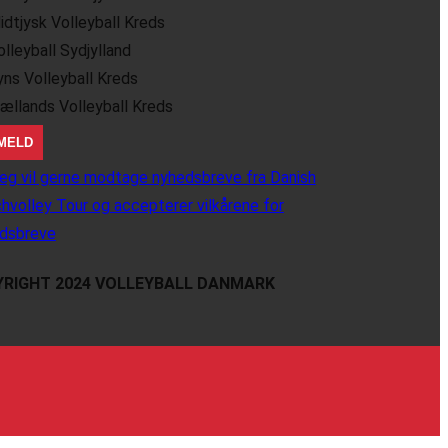
idtjysk Volleyball Kreds
olleyball Sydjylland
yns Volleyball Kreds
jællands Volleyball Kreds
eg vil gerne modtage nyhedsbreve fra Danish
hvolley Tour og accepterer vilkårene for
dsbreve
RIGHT 2024 VOLLEYBALL DANMARK