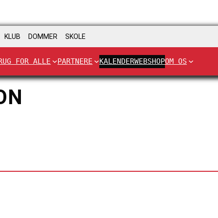
KLUB
DOMMER
SKOLE
RUG FOR ALLE
PARTNERE
KALENDER
WEBSHOP
OM OS
ON