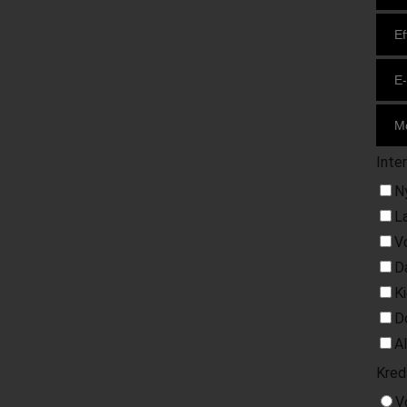
Inte
N
L
V
D
K
D
A
Kred
V