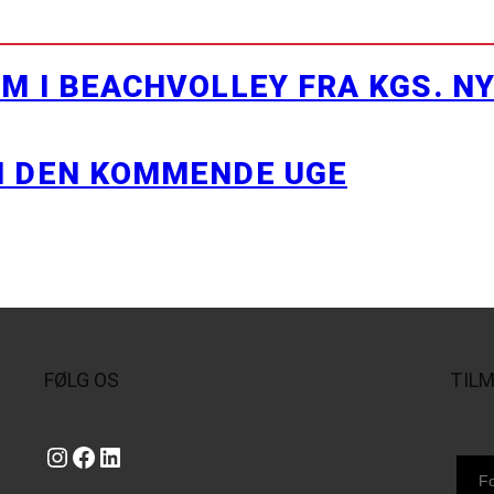
M I BEACHVOLLEY FRA KGS. N
I DEN KOMMENDE UGE
FØLG OS
TIL
Instagram
https://www.facebook.com/danishbeachvolleytour
LinkedIn