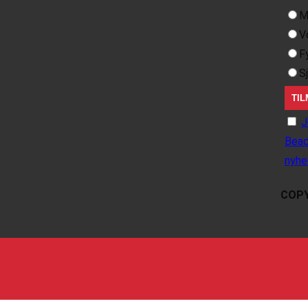
M
V
F
S
J
Beac
nyhe
COPY