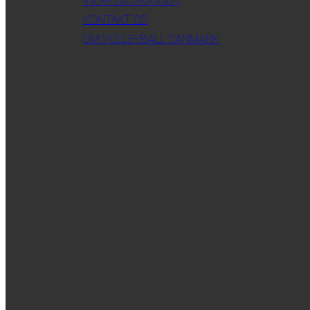
VÆRKTØJSKASSEN
KONTAKT OS
OM VOLLEYBALL DANMARK