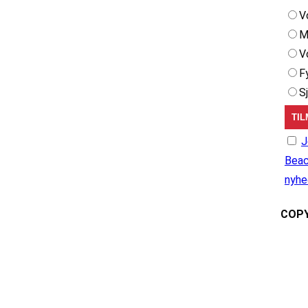
V
M
V
F
S
J
Beac
nyhe
COPY