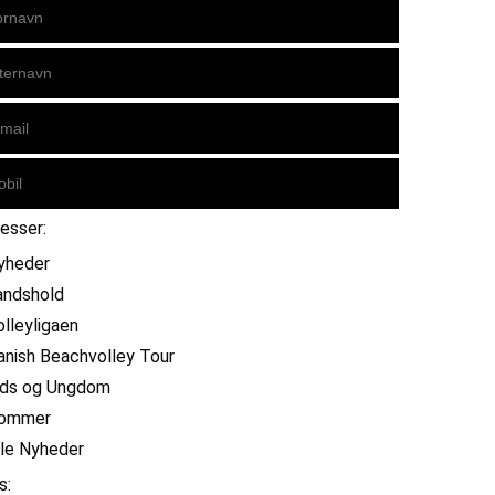
resser:
yheder
andshold
olleyligaen
anish Beachvolley Tour
ids og Ungdom
ommer
lle Nyheder
s: