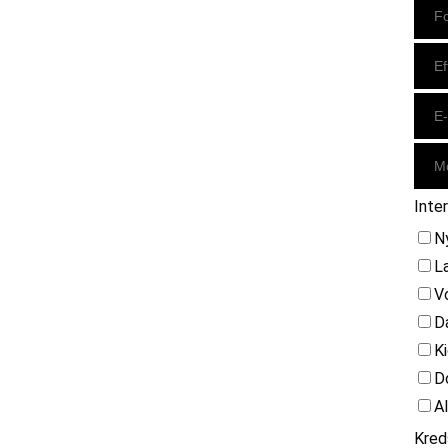
Inte
N
L
V
D
K
D
A
Kred