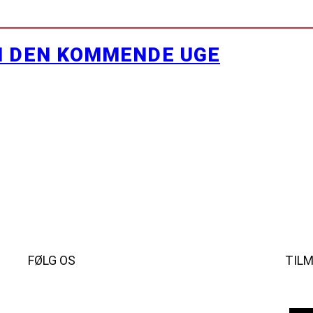
I DEN KOMMENDE UGE
FØLG OS
TIL
Instagram
https://www.facebook.com/danishbeachvolleytour
LinkedIn