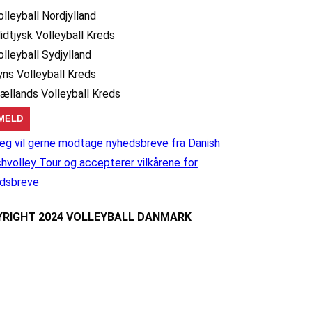
olleyball Nordjylland
idtjysk Volleyball Kreds
olleyball Sydjylland
yns Volleyball Kreds
jællands Volleyball Kreds
eg vil gerne modtage nyhedsbreve fra Danish
hvolley Tour og accepterer vilkårene for
dsbreve
RIGHT 2024 VOLLEYBALL DANMARK