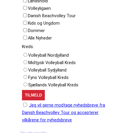
Landshold
Volleyligaen
Danish Beachvolley Tour
Kids og Ungdom
Dommer
Alle Nyheder
Kreds:
Volleyball Nordjylland
Midtjysk Volleyball Kreds
Volleyball Sydjylland
Fyns Volleyball Kreds
Sjællands Volleyball Kreds
Jeg vil gerne modtage nyhedsbreve fra
Danish Beachvolley Tour og accepterer
vilkårene for nyhedsbreve