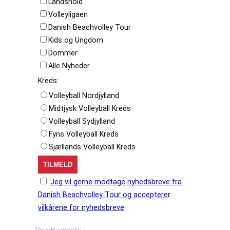
Landshold
Volleyligaen
Danish Beachvolley Tour
Kids og Ungdom
Dommer
Alle Nyheder
Kreds:
Volleyball Nordjylland
Midtjysk Volleyball Kreds
Volleyball Sydjylland
Fyns Volleyball Kreds
Sjællands Volleyball Kreds
Jeg vil gerne modtage nyhedsbreve fra
Danish Beachvolley Tour og accepterer
vilkårene for nyhedsbreve