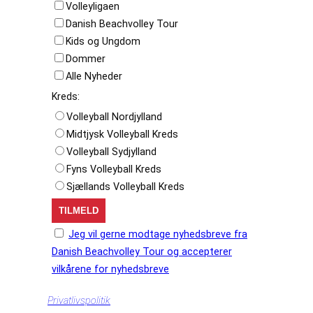
Volleyligaen
Danish Beachvolley Tour
Kids og Ungdom
Dommer
Alle Nyheder
Kreds:
Volleyball Nordjylland
Midtjysk Volleyball Kreds
Volleyball Sydjylland
Fyns Volleyball Kreds
Sjællands Volleyball Kreds
Jeg vil gerne modtage nyhedsbreve fra
Danish Beachvolley Tour og accepterer
vilkårene for nyhedsbreve
Privatlivspolitik