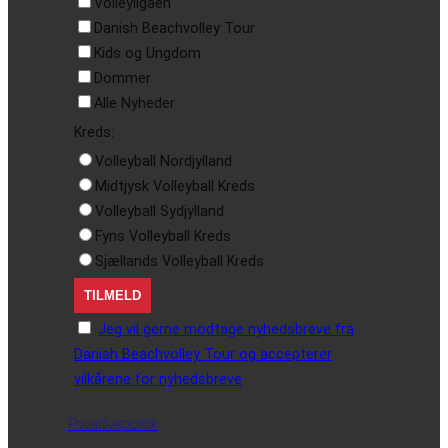
Volleyligaen
Danish Beachvolley Tour
Kids og Ungdom
Dommer
Alle Nyheder
Kreds:
Volleyball Nordjylland
Midtjysk Volleyball Kreds
Volleyball Sydjylland
Fyns Volleyball Kreds
Sjællands Volleyball Kreds
Jeg vil gerne modtage nyhedsbreve fra
Danish Beachvolley Tour og accepterer
vilkårene for nyhedsbreve
Privatlivspolitik