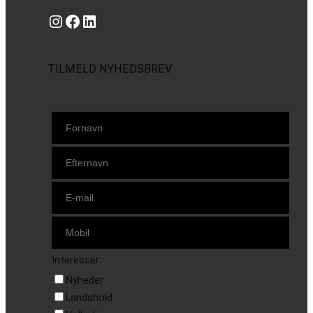
Instagram
https://www.facebook.com/danishbeachvolleytour
LinkedIn
TILMELD NYHEDSBREV
Interesser:
Nyheder
Landshold