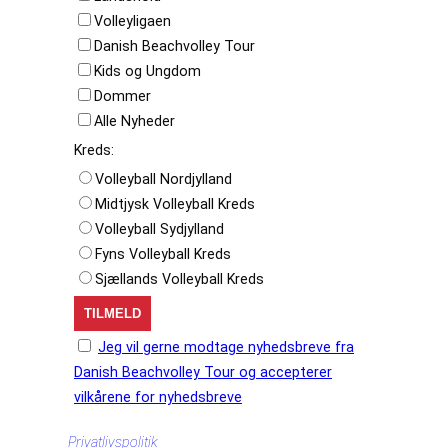
Volleyligaen
Danish Beachvolley Tour
Kids og Ungdom
Dommer
Alle Nyheder
Kreds:
Volleyball Nordjylland
Midtjysk Volleyball Kreds
Volleyball Sydjylland
Fyns Volleyball Kreds
Sjællands Volleyball Kreds
Jeg vil gerne modtage nyhedsbreve fra
Danish Beachvolley Tour og accepterer
vilkårene for nyhedsbreve
Privatlivspolitik