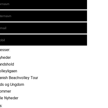
resser:
yheder
andshold
olleyligaen
anish Beachvolley Tour
ids og Ungdom
ommer
lle Nyheder
s: