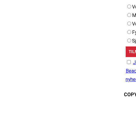
V
M
V
F
S
J
Beac
nyhe
COPY