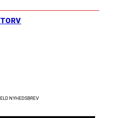
YTORV
MELD NYHEDSBREV