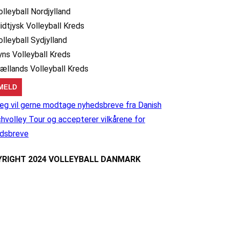
olleyball Nordjylland
idtjysk Volleyball Kreds
olleyball Sydjylland
yns Volleyball Kreds
jællands Volleyball Kreds
eg vil gerne modtage nyhedsbreve fra Danish
hvolley Tour og accepterer vilkårene for
dsbreve
RIGHT 2024 VOLLEYBALL DANMARK