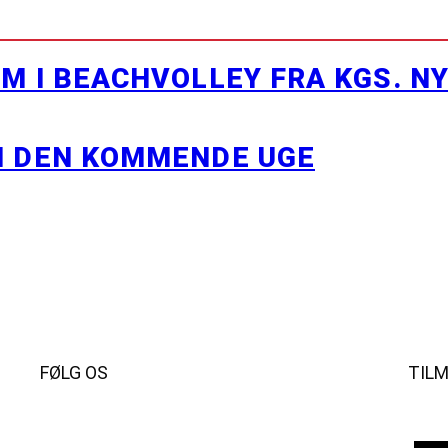
M I BEACHVOLLEY FRA KGS. N
I DEN KOMMENDE UGE
FØLG OS
TIL
Instagram
https://www.facebook.com/danishbeachvolleytour
LinkedIn