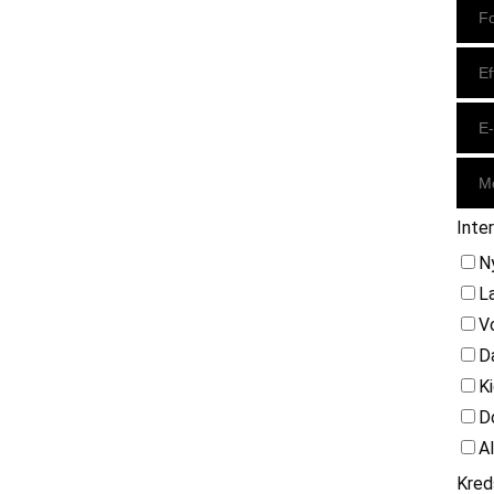
Inte
N
L
V
D
K
D
A
Kred