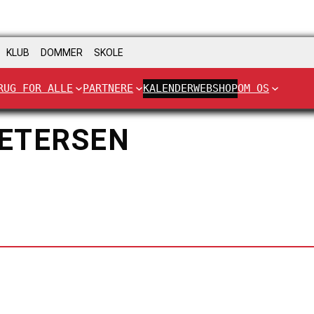
KLUB
DOMMER
SKOLE
RUG FOR ALLE
PARTNERE
KALENDER
WEBSHOP
OM OS
ETERSEN