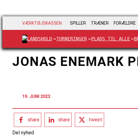
VÆRKTØJSKASSEN:
SPILLER
TRÆNER
FORÆLDRE
LANDSHOLD
TURNERINGER
PLADS TIL ALLE
B
JONAS ENEMARK P
:
19. JUNI 2023
share
share
tweet
Del nyhed