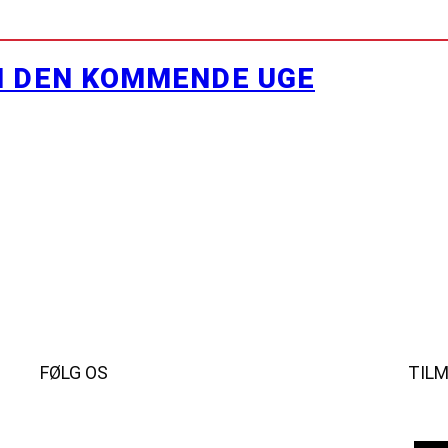
I DEN KOMMENDE UGE
FØLG OS
TIL
Instagram
https://www.facebook.com/danishbeachvolleytour
LinkedIn