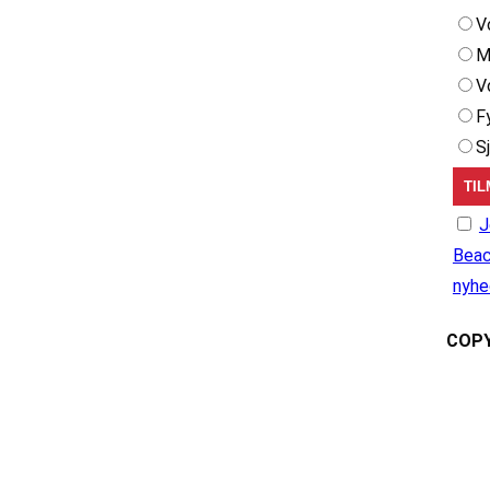
V
M
V
F
S
J
Beac
nyhe
COPY