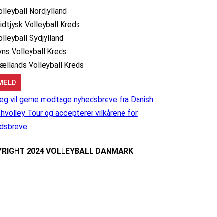
olleyball Nordjylland
idtjysk Volleyball Kreds
olleyball Sydjylland
yns Volleyball Kreds
jællands Volleyball Kreds
eg vil gerne modtage nyhedsbreve fra Danish
hvolley Tour og accepterer vilkårene for
dsbreve
RIGHT 2024 VOLLEYBALL DANMARK