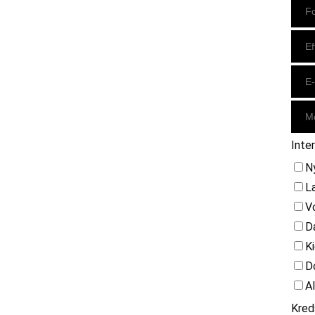
Inte
N
L
V
D
K
D
A
Kred