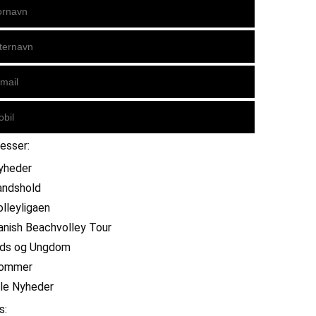
resser:
yheder
andshold
olleyligaen
anish Beachvolley Tour
ids og Ungdom
ommer
lle Nyheder
s: