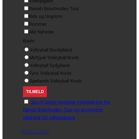
Volleyligaen
Danish Beachvolley Tour
Kids og Ungdom
Dommer
Alle Nyheder
Kreds:
Volleyball Nordjylland
Midtjysk Volleyball Kreds
Volleyball Sydjylland
Fyns Volleyball Kreds
Sjællands Volleyball Kreds
Jeg vil gerne modtage nyhedsbreve fra
Danish Beachvolley Tour og accepterer
vilkårene for nyhedsbreve
Privatlivspolitik