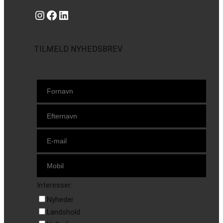
Instagram
https://www.facebook.com/danishbeachvolleytour
LinkedIn
TILMELD NYHEDSBREV
Interesser:
Nyheder
Landshold