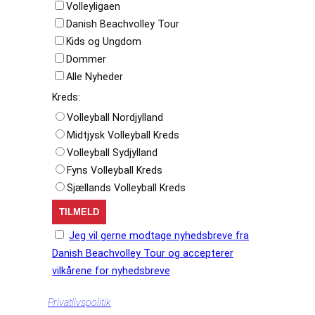
Volleyligaen
Danish Beachvolley Tour
Kids og Ungdom
Dommer
Alle Nyheder
Kreds:
Volleyball Nordjylland
Midtjysk Volleyball Kreds
Volleyball Sydjylland
Fyns Volleyball Kreds
Sjællands Volleyball Kreds
Jeg vil gerne modtage nyhedsbreve fra
Danish Beachvolley Tour og accepterer
vilkårene for nyhedsbreve
Privatlivspolitik