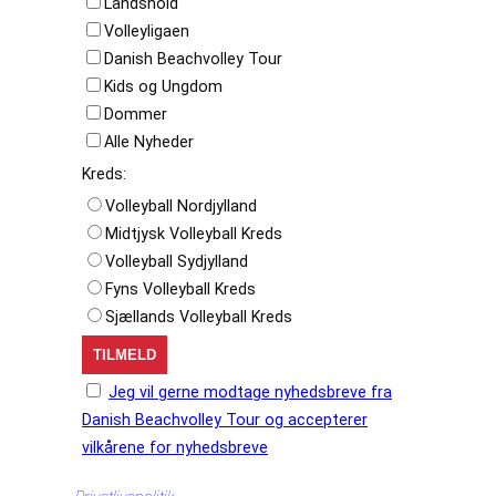
Landshold
Volleyligaen
Danish Beachvolley Tour
Kids og Ungdom
Dommer
Alle Nyheder
Kreds:
Volleyball Nordjylland
Midtjysk Volleyball Kreds
Volleyball Sydjylland
Fyns Volleyball Kreds
Sjællands Volleyball Kreds
Jeg vil gerne modtage nyhedsbreve fra
Danish Beachvolley Tour og accepterer
vilkårene for nyhedsbreve