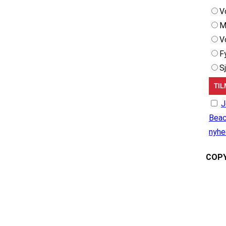
V
M
V
F
S
J
Beac
nyhe
COPY