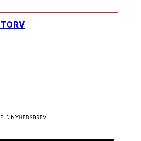
YTORV
MELD NYHEDSBREV