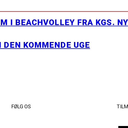
M I BEACHVOLLEY FRA KGS. N
I DEN KOMMENDE UGE
FØLG OS
TIL
Instagram
https://www.facebook.com/danishbeachvolleytour
LinkedIn