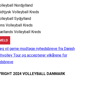
olleyball Nordjylland
idtjysk Volleyball Kreds
olleyball Sydjylland
yns Volleyball Kreds
jællands Volleyball Kreds
eg vil gerne modtage nyhedsbreve fra Danish
hvolley Tour og accepterer vilkårene for
dsbreve
RIGHT 2024 VOLLEYBALL DANMARK