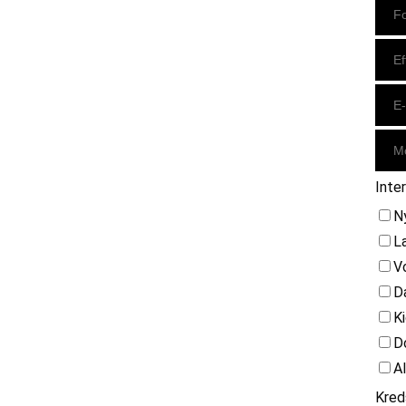
Inte
N
L
V
D
K
D
A
Kred