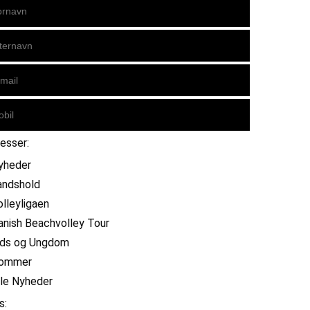
resser:
yheder
andshold
olleyligaen
anish Beachvolley Tour
ids og Ungdom
ommer
lle Nyheder
s: