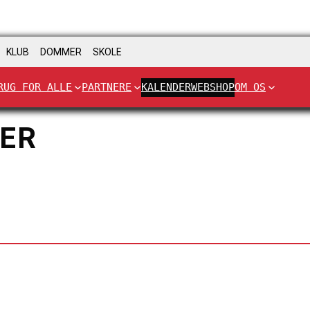
KLUB
DOMMER
SKOLE
RUG FOR ALLE
PARTNERE
KALENDER
WEBSHOP
OM OS
HER