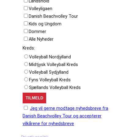
Landshold
Volleyligaen
Danish Beachvolley Tour
Kids og Ungdom
Dommer
Alle Nyheder
Kreds:
Volleyball Nordjylland
Midtjysk Volleyball Kreds
Volleyball Sydjylland
Fyns Volleyball Kreds
Sjællands Volleyball Kreds
Jeg vil gerne modtage nyhedsbreve fra
Danish Beachvolley Tour og accepterer
vilkårene for nyhedsbreve