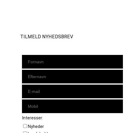
Instagram
https://www.facebook.com/danishbeachvolleytour
LinkedIn
TILMELD NYHEDSBREV
Interesser:
Nyheder