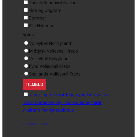
Danish Beachvolley Tour
Kids og Ungdom
Dommer
Alle Nyheder
Kreds:
Volleyball Nordjylland
Midtjysk Volleyball Kreds
Volleyball Sydjylland
Fyns Volleyball Kreds
Sjællands Volleyball Kreds
Jeg vil gerne modtage nyhedsbreve fra
Danish Beachvolley Tour og accepterer
vilkårene for nyhedsbreve
Privatlivspolitik