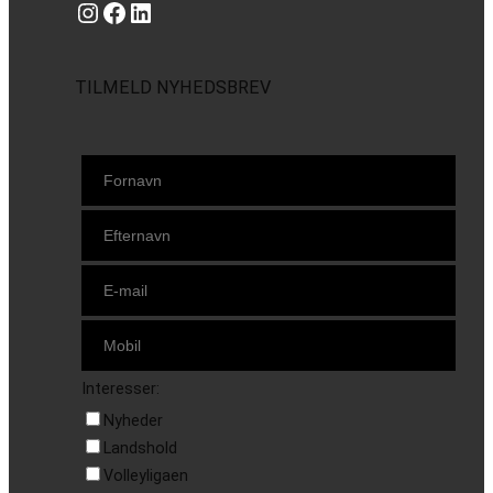
Instagram
https://www.facebook.com/danishbeachvolleytour
LinkedIn
TILMELD NYHEDSBREV
Interesser:
Nyheder
Landshold
Volleyligaen