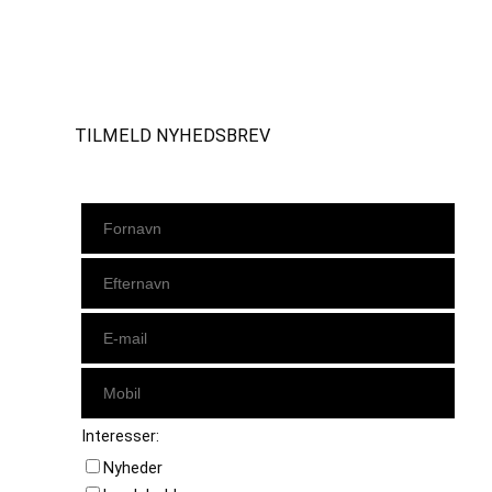
Instagram
https://www.facebook.com/danishbeachvolleytour
LinkedIn
TILMELD NYHEDSBREV
Interesser:
Nyheder