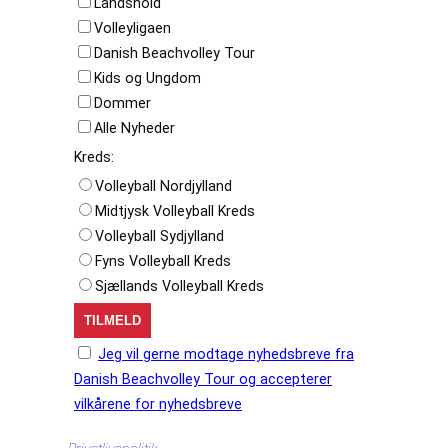
Landshold
Volleyligaen
Danish Beachvolley Tour
Kids og Ungdom
Dommer
Alle Nyheder
Kreds:
Volleyball Nordjylland
Midtjysk Volleyball Kreds
Volleyball Sydjylland
Fyns Volleyball Kreds
Sjællands Volleyball Kreds
Jeg vil gerne modtage nyhedsbreve fra
Danish Beachvolley Tour og accepterer
vilkårene for nyhedsbreve