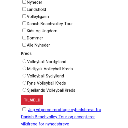
Nyheder
Landshold
Volleyligaen
Danish Beachvolley Tour
Kids og Ungdom
Dommer
Alle Nyheder
Kreds:
Volleyball Nordjylland
Midtjysk Volleyball Kreds
Volleyball Sydjylland
Fyns Volleyball Kreds
Sjællands Volleyball Kreds
Jeg vil gerne modtage nyhedsbreve fra
Danish Beachvolley Tour og accepterer
vilkårene for nyhedsbreve