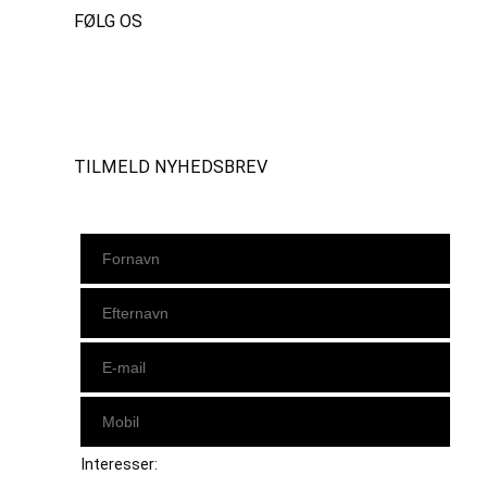
FØLG OS
Instagram
https://www.facebook.com/danishbeachvolleytour
LinkedIn
TILMELD NYHEDSBREV
Interesser: