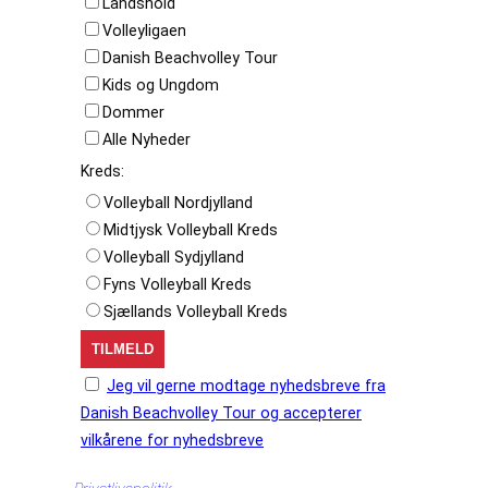
Landshold
Volleyligaen
Danish Beachvolley Tour
Kids og Ungdom
Dommer
Alle Nyheder
Kreds:
Volleyball Nordjylland
Midtjysk Volleyball Kreds
Volleyball Sydjylland
Fyns Volleyball Kreds
Sjællands Volleyball Kreds
Jeg vil gerne modtage nyhedsbreve fra
Danish Beachvolley Tour og accepterer
vilkårene for nyhedsbreve