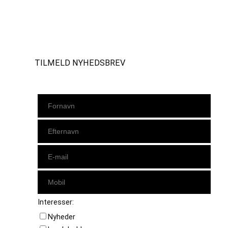
Instagram
https://www.facebook.com/danishbeachvolleytour
LinkedIn
TILMELD NYHEDSBREV
Interesser:
Nyheder