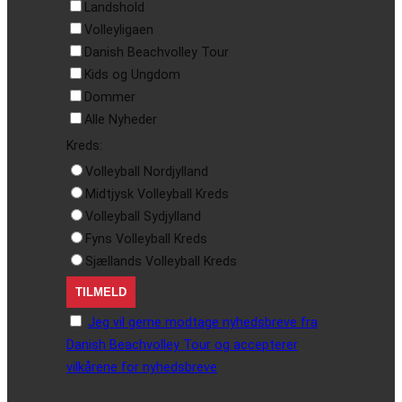
Landshold
Volleyligaen
Danish Beachvolley Tour
Kids og Ungdom
Dommer
Alle Nyheder
Kreds:
Volleyball Nordjylland
Midtjysk Volleyball Kreds
Volleyball Sydjylland
Fyns Volleyball Kreds
Sjællands Volleyball Kreds
Jeg vil gerne modtage nyhedsbreve fra
Danish Beachvolley Tour og accepterer
vilkårene for nyhedsbreve