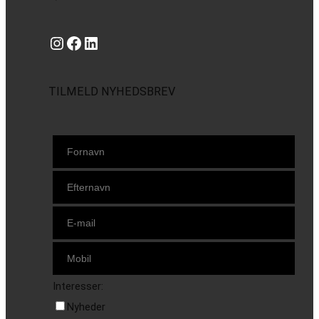
Instagram
https://www.facebook.com/danishbeachvolleytour
LinkedIn
TILMELD NYHEDSBREV
Interesser:
Nyheder