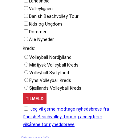
Landshold
Volleyligaen
Danish Beachvolley Tour
Kids og Ungdom
Dommer
Alle Nyheder
Kreds:
Volleyball Nordjylland
Midtjysk Volleyball Kreds
Volleyball Sydjylland
Fyns Volleyball Kreds
Sjællands Volleyball Kreds
Jeg vil gerne modtage nyhedsbreve fra
Danish Beachvolley Tour og accepterer
vilkårene for nyhedsbreve