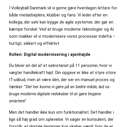
I Volleyball Danmark vil vi gerne gøre hverdagen lettere for
både medarbejdere, klubber og fans. Vi leder efter en
kollega, der selv kan bygge de agile systemer, der gør en
kæmpe forskel. Ved at bruge moderne teknologier og AI
som makker vil vi modernisere vores processer indefra –
hurtigt, sikkert og effektivt.
Rollen: Digital modernisering i øjenhøjde
Du bliver en del af et sekretariat på 11 personer, hvor vi
vægter handlekraft højt. Din opgave er ikke at styre store
IT-udbud, men at være den, der ser en manuel proces og
tænker: ”
Det her kunne vi gøre på en bedre måde, lad os
bruge moderne digitale redskaber til at gøre tingene
smartere
”
Men det handler ikke kun om funktionalitet. Det handler i
lige så høj grad om oplevelse. Vi søger en konsulent, der
forstår, at digitale løsninger kun skaber værdi, hvis de er