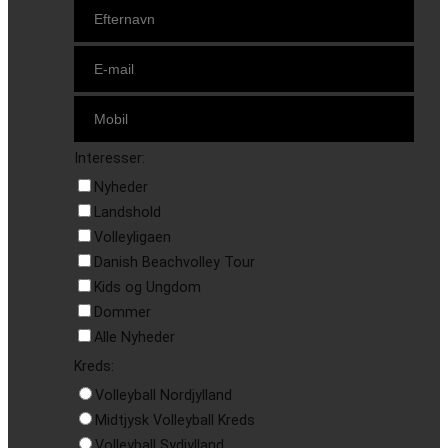
Interesser:
Nyheder
Landshold
Volleyligaen
Danish Beachvolley Tour
Kids og Ungdom
Dommer
Alle Nyheder
Kreds:
Volleyball Nordjylland
Midtjysk Volleyball Kreds
Volleyball Sydjylland