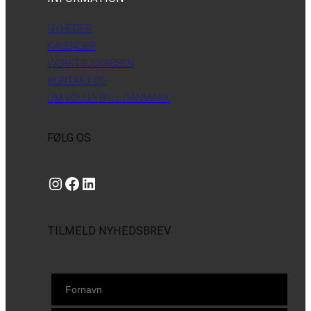
NYHEDER
KALENDER
VÆRKTØJSKASSEN
KONTAKT OS
OM VOLLEYBALL DANMARK
FØLG OS
Instagram
https://www.facebook.com/danishbeachvolleytour
LinkedIn
TILMELD NYHEDSBREV