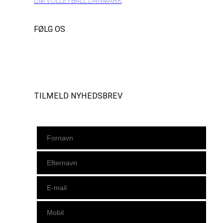
OM VOLLEYBALL DANMARK
FØLG OS
Instagram
https://www.facebook.com/danishbeachvolleytour
LinkedIn
TILMELD NYHEDSBREV