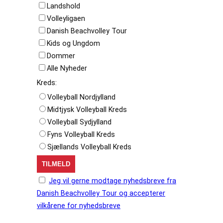
Landshold
Volleyligaen
Danish Beachvolley Tour
Kids og Ungdom
Dommer
Alle Nyheder
Kreds:
Volleyball Nordjylland
Midtjysk Volleyball Kreds
Volleyball Sydjylland
Fyns Volleyball Kreds
Sjællands Volleyball Kreds
Jeg vil gerne modtage nyhedsbreve fra
Danish Beachvolley Tour og accepterer
vilkårene for nyhedsbreve