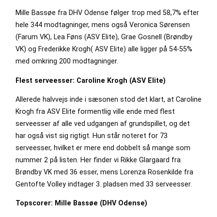
Mille Bassøe fra DHV Odense følger trop med 58,7% efter
hele 344 modtagninger, mens også Veronica Sørensen
(Farum VK), Lea Føns (ASV Elite), Grae Gosnell (Brøndby
VK) og Frederikke Krogh( ASV Elite) alle ligger på 54-55%
med omkring 200 modtagninger.
Flest serveesser: Caroline Krogh (ASV Elite)
Allerede halvvejs inde i sæsonen stod det klart, at Caroline
Krogh fra ASV Elite formentlig ville ende med flest
serveesser af alle ved udgangen af grundspillet, og det
har også vist sig rigtigt. Hun står noteret for 73
serveesser, hvilket er mere end dobbelt så mange som
nummer 2 på listen. Her finder vi Rikke Glargaard fra
Brøndby VK med 36 esser, mens Lorenza Rosenkilde fra
Gentofte Volley indtager 3. pladsen med 33 serveesser.
Topscorer: Mille Bassøe (DHV Odense)