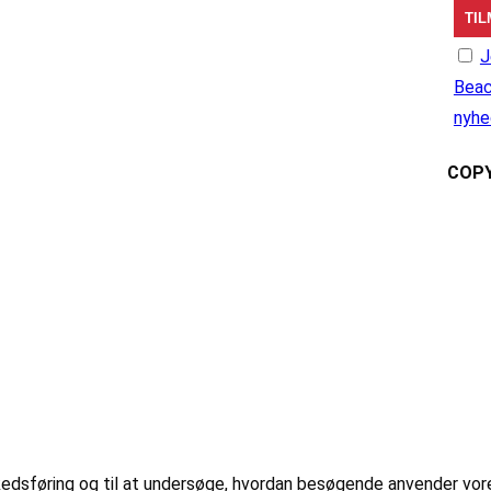
J
Beac
nyhe
COPY
markedsføring og til at undersøge, hvordan besøgende anvender vo