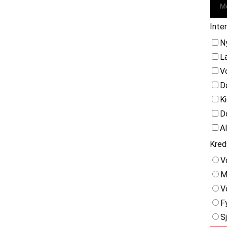
Inte
N
L
V
D
K
D
A
Kred
V
M
V
F
S