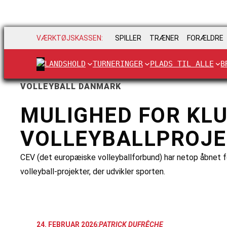
VÆRKTØJSKASSEN:
SPILLER
TRÆNER
FORÆLDRE
LANDSHOLD
TURNERINGER
PLADS TIL ALLE
B
VOLLEYBALL DANMARK
MULIGHED FOR KLU
VOLLEYBALLPROJE
CEV (det europæiske volleyballforbund) har netop åbnet for
volleyball-projekter, der udvikler sporten.
:
24. FEBRUAR 2026
PATRICK DUFRÊCHE