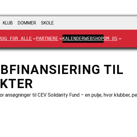
KLUB
DOMMER
SKOLE
RUG FOR ALLE
PARTNERE
KALENDER
WEBSHOP
OM OS
BFINANSIERING TIL
KTER
 ansøgninger til CEV Solidarity Fund – en pulje, hvor klubber, p