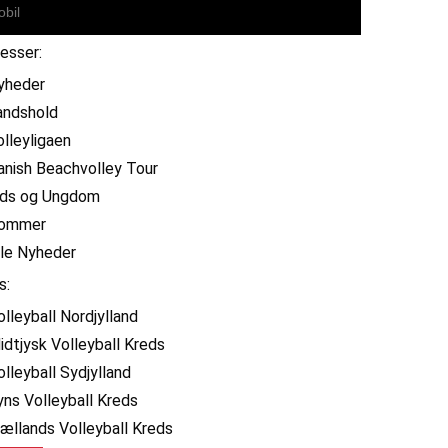
resser:
yheder
andshold
olleyligaen
anish Beachvolley Tour
ids og Ungdom
ommer
lle Nyheder
s:
olleyball Nordjylland
idtjysk Volleyball Kreds
olleyball Sydjylland
yns Volleyball Kreds
jællands Volleyball Kreds