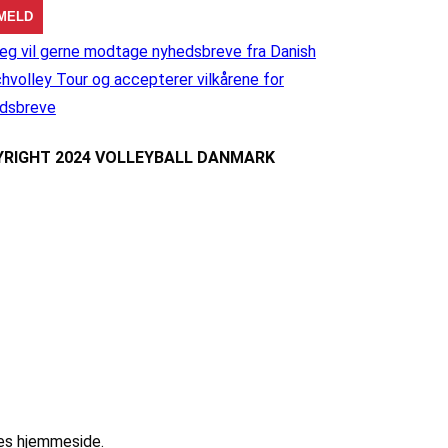
eg vil gerne modtage nyhedsbreve fra Danish
hvolley Tour og accepterer vilkårene for
dsbreve
RIGHT 2024 VOLLEYBALL DANMARK
res hjemmeside.