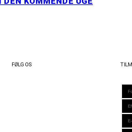
I DEN KOMMENDE UGE
FØLG OS
TIL
Instagram
https://www.facebook.com/danishbeachvolleytour
LinkedIn