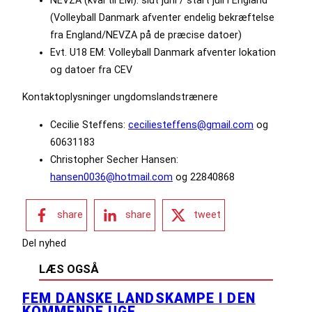
(Volleyball Danmark afventer endelig bekræftelse
fra England/NEVZA på de præcise datoer)
Evt. U18 EM: Volleyball Danmark afventer lokation
og datoer fra CEV
Kontaktoplysninger ungdomslandstrænere
Cecilie Steffens:
ceciliesteffens@gmail.com
og
60631183
Christopher Secher Hansen:
hansen0036@hotmail.com
og 22840868
share
share
tweet
Del nyhed
LÆS OGSÅ
FEM DANSKE LANDSKAMPE I DEN
KOMMENDE UGE