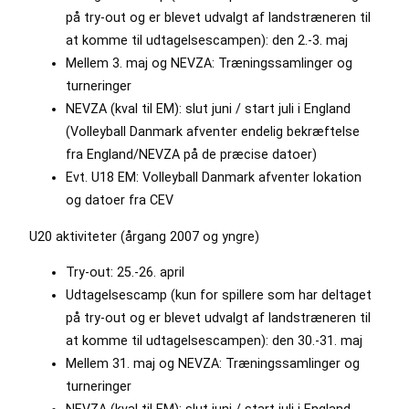
på try-out og er blevet udvalgt af landstræneren til
at komme til udtagelsescampen): den 2.-3. maj
Mellem 3. maj og NEVZA: Træningssamlinger og
turneringer
NEVZA (kval til EM): slut juni / start juli i England
(Volleyball Danmark afventer endelig bekræftelse
fra England/NEVZA på de præcise datoer)
Evt. U18 EM: Volleyball Danmark afventer lokation
og datoer fra CEV
U20 aktiviteter (årgang 2007 og yngre)
Try-out: 25.-26. april
Udtagelsescamp (kun for spillere som har deltaget
på try-out og er blevet udvalgt af landstræneren til
at komme til udtagelsescampen): den 30.-31. maj
Mellem 31. maj og NEVZA: Træningssamlinger og
turneringer
NEVZA (kval til EM): slut juni / start juli i England