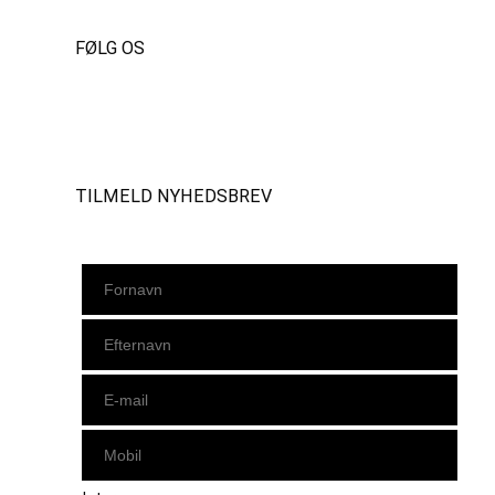
FØLG OS
Instagram
https://www.facebook.com/danishbeachvolleytour
LinkedIn
TILMELD NYHEDSBREV