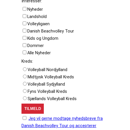
Interesser:
Nyheder
Landshold
Volleyligaen
Danish Beachvolley Tour
Kids og Ungdom
Dommer
Alle Nyheder
Kreds:
Volleyball Nordjylland
Midtjysk Volleyball Kreds
Volleyball Sydjylland
Fyns Volleyball Kreds
Sjællands Volleyball Kreds
Jeg vil gerne modtage nyhedsbreve fra
Danish Beachvolley Tour og accepterer